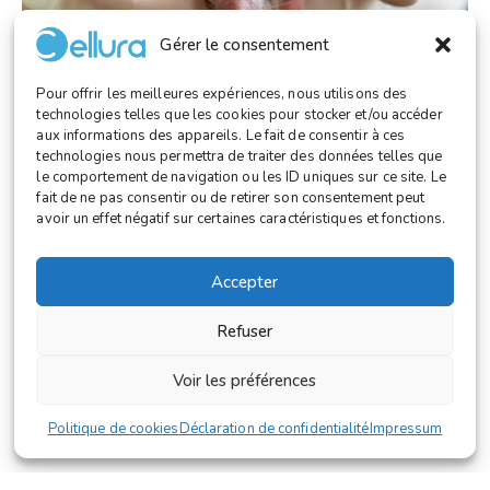
Gérer le consentement
Pour offrir les meilleures expériences, nous utilisons des
technologies telles que les cookies pour stocker et/ou accéder
aux informations des appareils. Le fait de consentir à ces
LABORATOIRE
,
RECHERCHE
technologies nous permettra de traiter des données telles que
le comportement de navigation ou les ID uniques sur ce site. Le
Vers une médecine régénérative équitable
fait de ne pas consentir ou de retirer son consentement peut
grâce à la biofabrication intelligente
avoir un effet négatif sur certaines caractéristiques et fonctions.
Accepter
Refuser
© 2025 Cellura. Tous droits réservés.
Voir les préférences
Mentions légales
Conditions générales
Politique de cookies
Déclaration de confidentialité
Impressum
Paramètres des cookies