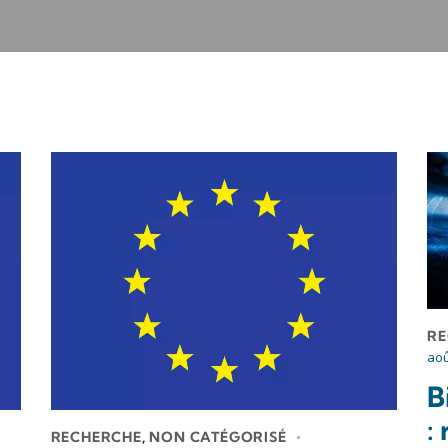
RE
aoû
B
:
RECHERCHE
,
NON CATÉGORISÉ