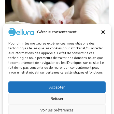
Gérer le consentement
Pour offrir les meilleures expériences, nous utilisons des
technologies telles que les cookies pour stocker et/ou accéder
aux informations des appareils. Le fait de consentir à ces
technologies nous permettra de traiter des données telles que
le comportement de navigation ou les ID uniques sur ce site. Le
LABORATOIRE
,
RECHERCHE
octobre 28, 2025
fait de ne pas consentir ou de retirer son consentement peut
Vers une médecine régénérative équitable
avoir un effet négatif sur certaines caractéristiques et fonctions.
grâce à la biofabrication intelligente
Accepter
Refuser
© 2025 Cellura. Tous droits réservés.
Voir les préférences